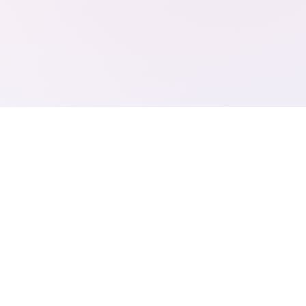
快速链接
开云平台 - 足球赛事时间表
与体育比赛内容聚合
关于
开云平
直播资讯
开云平台整合全球足球赛事与多项体育比
赛信息，通过清晰的赛事时间结构展示每
服务中心