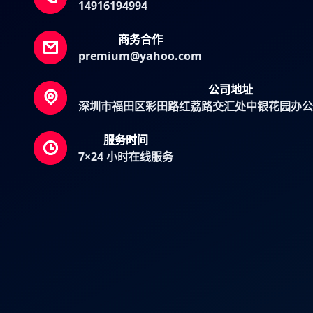
14916194994
商务合作
premium@yahoo.com
公司地址
深圳市福田区彩田路红荔路交汇处中银花园办公楼
服务时间
7×24 小时在线服务