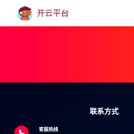
联系方式
客服热线