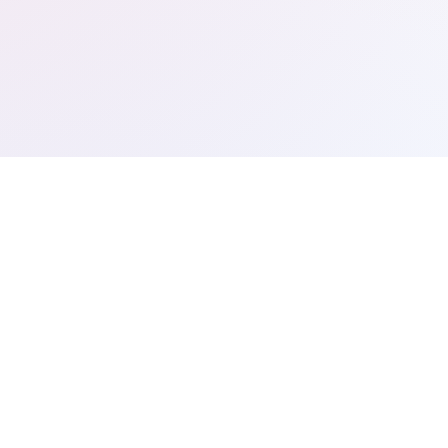
服务支持
台
常见问题
获取报价
网站地图