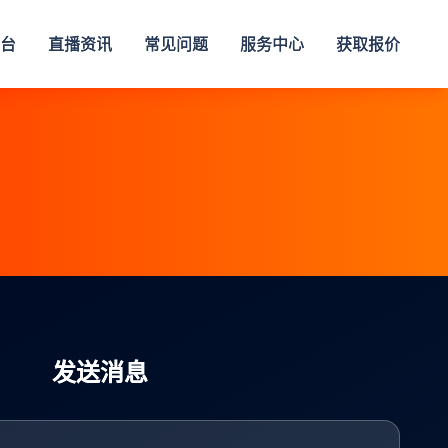
台
直播资讯
常见问题
服务中心
获取报价
发送消息